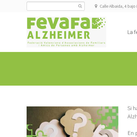
Calle Albaida, 4 bajo 
La f
Si 
Alz
En 