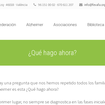
izq · 46018 · València
96 151 00 02 · 670 611 207
info@fevafa.or
ederación
Alzheimer
Asociaciones
Biblioteca
¿Qué hago ahora?
hay una pregunta que nos hemos repetido todos los famil
heimer es esta ¿Qué hago ahora?
primer lugar, no siempre se diagnostica en las fases inicia