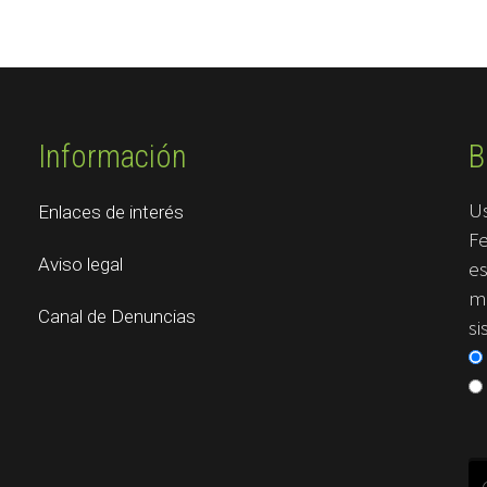
Información
B
U
Enlaces de interés
Fe
Aviso legal
es
me
Canal de Denuncias
si