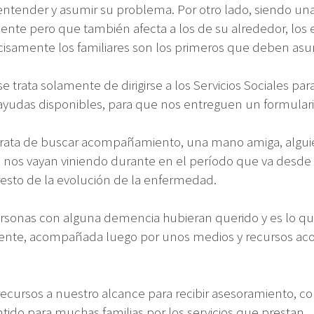
entender y asumir su problema. Por otro lado, siendo u
iente pero que también afecta a los de su alrededor, los
cisamente los familiares son los primeros que deben asum
se trata solamente de dirigirse a los Servicios Sociales p
 ayudas disponibles, para que nos entreguen un formula
trata de buscar acompañamiento, una mano amiga, alguien 
 nos vayan viniendo durante en el período que va desde 
resto de la evolución de la enfermedad.
rsonas con alguna demencia hubieran querido y es lo que 
iciente, acompañada luego por unos medios y recursos aco
rsos a nuestro alcance para recibir asesoramiento, cons
tido para muchas familias por los servicios que prestan.