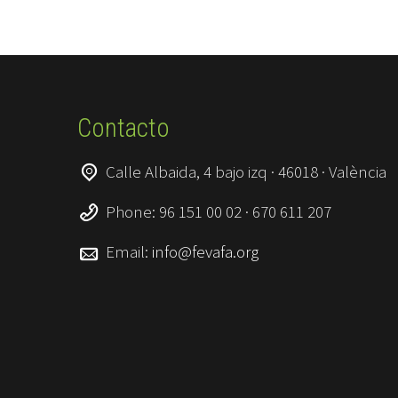
Contacto
Calle Albaida, 4 bajo izq · 46018 · València
Phone: 96 151 00 02 · 670 611 207
Email:
info@fevafa.org