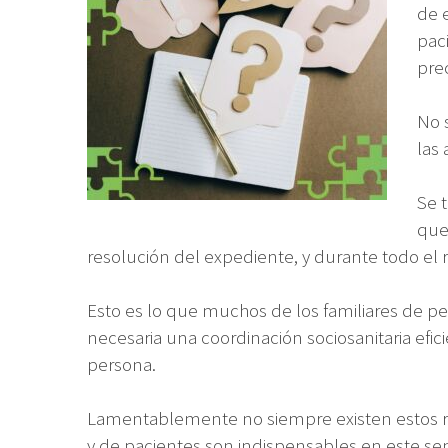
de 
pac
pre
No 
las
Se 
que
resolución del expediente, y durante todo el 
Esto es lo que muchos de los familiares de pe
necesaria una coordinación sociosanitaria ef
persona.
Lamentablemente no siempre existen estos recu
y de pacientes son indispensables en este sen