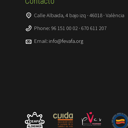
Contacto
Calle Albaida, 4 bajo izq · 46018 · València
Phone: 96 151 00 02 · 670 611 207
Email:
info@fevafa.org