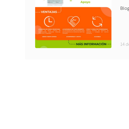
Blo
14 d