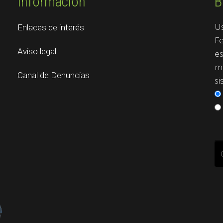
Información
B
U
Enlaces de interés
Fe
Aviso legal
es
me
Canal de Denuncias
si