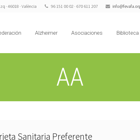
izq · 46018 · València
96 151 00 02 · 670 611 207
info@fevafa.or
ederación
Alzheimer
Asociaciones
Biblioteca
AA
rjeta Sanitaria Preferente