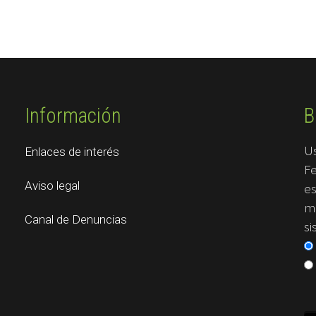
Información
B
U
Enlaces de interés
Fe
Aviso legal
es
me
Canal de Denuncias
si