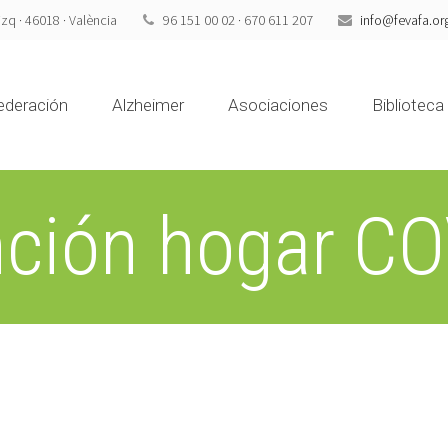
izq · 46018 · València
96 151 00 02 · 670 611 207
info@fevafa.or
ederación
Alzheimer
Asociaciones
Biblioteca
nción hogar CO